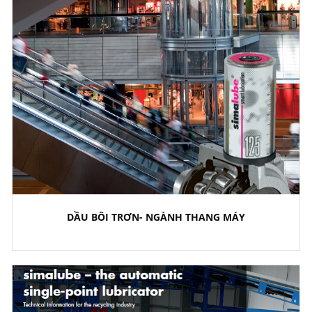
DẦU BÔI TRƠN- NGÀNH THANG MÁY