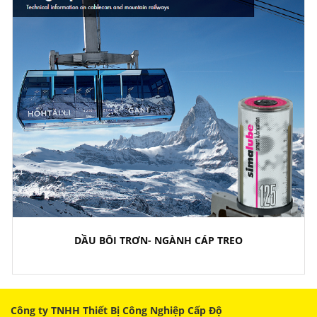
DẦU BÔI TRƠN- NGÀNH CÁP TREO
Công ty TNHH Thiết Bị Công Nghiệp Cấp Độ