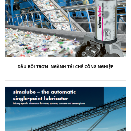
DẦU BÔI TRƠN- NGÀNH TÁI CHẾ CÔNG NGHIỆP