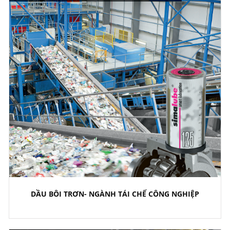
DẦU BÔI TRƠN- NGÀNH TÁI CHẾ CÔNG NGHIỆP