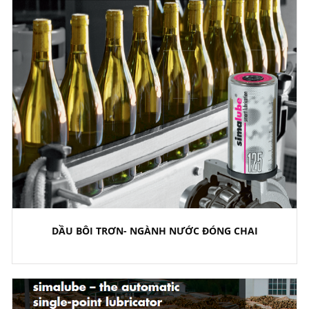
DẦU BÔI TRƠN- NGÀNH NƯỚC ĐÓNG CHAI