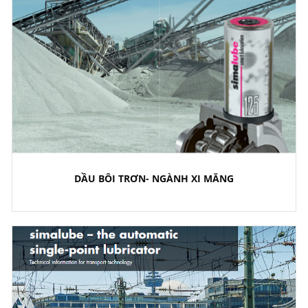
DẦU BÔI TRƠN- NGÀNH XI MĂNG