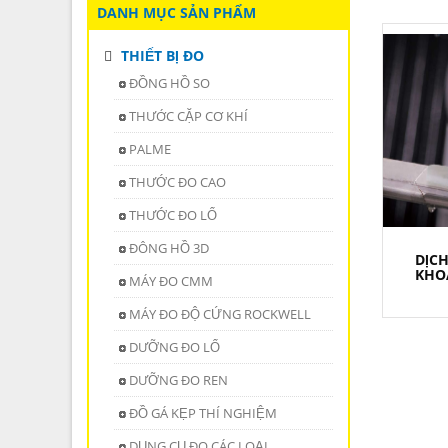
DANH MỤC SẢN PHẨM
THIẾT BỊ ĐO
ĐỒNG HỒ SO
THƯỚC CẶP CƠ KHÍ
PALME
THƯỚC ĐO CAO
THƯỚC ĐO LỔ
ĐÔNG HỒ 3D
DỊCH
KHO
MÁY ĐO CMM
MÁY ĐO ĐỘ CỨNG ROCKWELL
DƯỠNG ĐO LỔ
DƯỠNG ĐO REN
ĐỒ GÁ KẸP THÍ NGHIỆM
DỤNG CỤ ĐO CÁC LOẠI