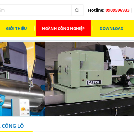
Hotline:
0909596933
| 
GIỚI THIỆU
NGÀNH CÔNG NGHIỆP
DOWNLOAD
 CÔNG LỖ