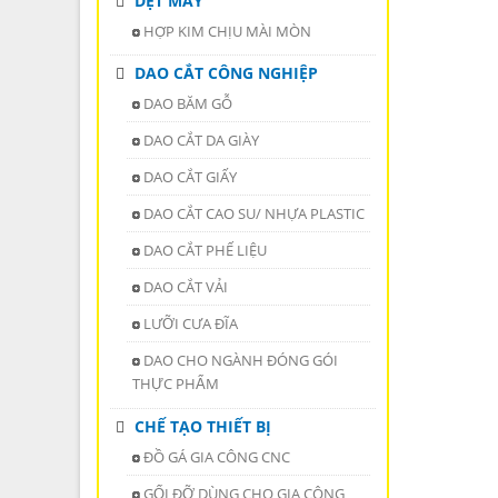
DỆT MAY
HỢP KIM CHỊU MÀI MÒN
DAO CẮT CÔNG NGHIỆP
DAO BĂM GỖ
DAO CẮT DA GIÀY
DAO CẮT GIẤY
DAO CẮT CAO SU/ NHỰA PLASTIC
DAO CẮT PHẾ LIỆU
DAO CẮT VẢI
LƯỠI CƯA ĐĨA
DAO CHO NGÀNH ĐÓNG GÓI
THỰC PHẨM
CHẾ TẠO THIẾT BỊ
ĐỒ GÁ GIA CÔNG CNC
GỐI ĐỠ DÙNG CHO GIA CÔNG