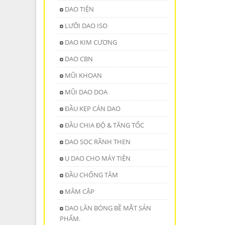
DAO TIỆN
LƯỠI DAO ISO
DAO KIM CƯƠNG
DAO CBN
MŨI KHOAN
MŨI DAO DOA
ĐẦU KẸP CÁN DAO
ĐẦU CHIA ĐỘ & TĂNG TỐC
DAO SỌC RÃNH THEN
Ụ DAO CHO MÁY TIỆN
ĐẦU CHỐNG TÂM
MÂM CẬP
DAO LĂN BÓNG BỀ MẶT SẢN
PHẨM.