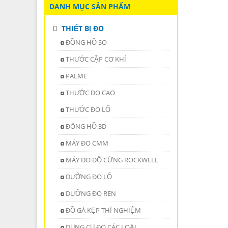
DANH MỤC SẢN PHẨM
THIẾT BỊ ĐO
ĐỒNG HỒ SO
THƯỚC CẶP CƠ KHÍ
PALME
THƯỚC ĐO CAO
THƯỚC ĐO LỔ
ĐÔNG HỒ 3D
MÁY ĐO CMM
MÁY ĐO ĐỘ CỨNG ROCKWELL
DƯỠNG ĐO LỔ
DƯỠNG ĐO REN
ĐỒ GÁ KẸP THÍ NGHIỆM
DỤNG CỤ ĐO CÁC LOẠI