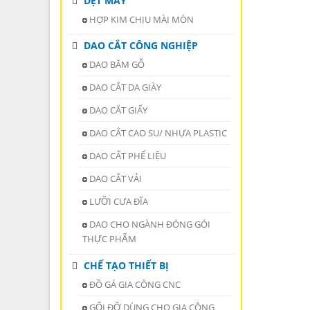
DỆT MAY
HỢP KIM CHỊU MÀI MÒN
DAO CẮT CÔNG NGHIỆP
DAO BĂM GỖ
DAO CẮT DA GIÀY
DAO CẮT GIẤY
DAO CẮT CAO SU/ NHỰA PLASTIC
DAO CẮT PHẾ LIỆU
DAO CẮT VẢI
LƯỠI CƯA ĐĨA
DAO CHO NGÀNH ĐÓNG GÓI
THỰC PHẨM
CHẾ TẠO THIẾT BỊ
ĐỒ GÁ GIA CÔNG CNC
GỐI ĐỠ DÙNG CHO GIA CÔNG