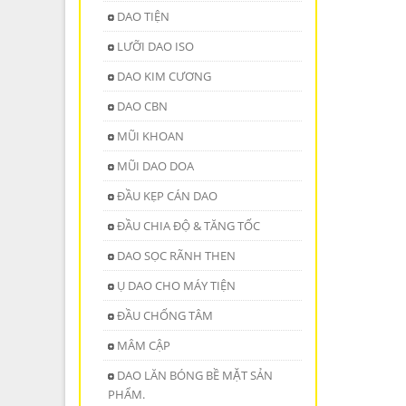
DAO TIỆN
LƯỠI DAO ISO
DAO KIM CƯƠNG
DAO CBN
MŨI KHOAN
MŨI DAO DOA
ĐẦU KẸP CÁN DAO
ĐẦU CHIA ĐỘ & TĂNG TỐC
DAO SỌC RÃNH THEN
Ụ DAO CHO MÁY TIỆN
ĐẦU CHỐNG TÂM
MÂM CẬP
DAO LĂN BÓNG BỀ MẶT SẢN
PHẨM.