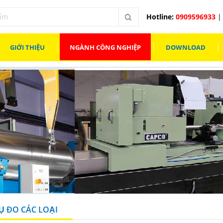
Hotline:
0909596933
| 
GIỚI THIỆU
NGÀNH CÔNG NGHIỆP
DOWNLOAD
̣ ĐO CÁC LOẠI