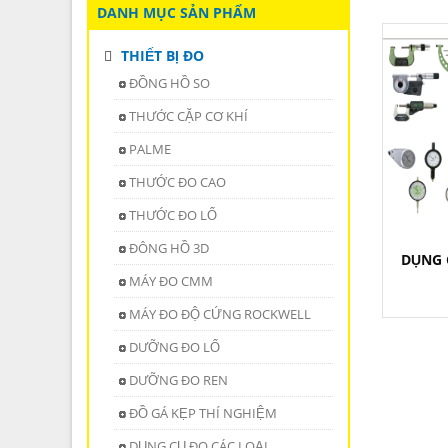
DANH MỤC SẢN PHẨM
THIẾT BỊ ĐO
ĐỒNG HỒ SO
THƯỚC CẶP CƠ KHÍ
PALME
THƯỚC ĐO CAO
THƯỚC ĐO LỔ
ĐÔNG HỒ 3D
DỤNG 
MÁY ĐO CMM
MÁY ĐO ĐỘ CỨNG ROCKWELL
DƯỠNG ĐO LỔ
DƯỠNG ĐO REN
ĐỒ GÁ KẸP THÍ NGHIỆM
DỤNG CỤ ĐO CÁC LOẠI