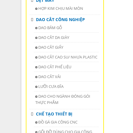
DỆT MAY
HỢP KIM CHỊU MÀI MÒN
DAO CẮT CÔNG NGHIỆP
DAO BĂM GỖ
DAO CẮT DA GIÀY
DAO CẮT GIẤY
DAO CẮT CAO SU/ NHỰA PLASTIC
DAO CẮT PHẾ LIỆU
DAO CẮT VẢI
LƯỠI CƯA ĐĨA
DAO CHO NGÀNH ĐÓNG GÓI
THỰC PHẨM
CHẾ TẠO THIẾT BỊ
ĐỒ GÁ GIA CÔNG CNC
GỐI ĐỠ DÙNG CHO GIA CÔNG