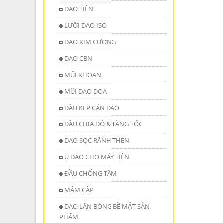
DAO TIỆN
LƯỠI DAO ISO
DAO KIM CƯƠNG
DAO CBN
MŨI KHOAN
MŨI DAO DOA
ĐẦU KẸP CÁN DAO
ĐẦU CHIA ĐỘ & TĂNG TỐC
DAO SỌC RÃNH THEN
Ụ DAO CHO MÁY TIỆN
ĐẦU CHỐNG TÂM
MÂM CẬP
DAO LĂN BÓNG BỀ MẶT SẢN
PHẨM.