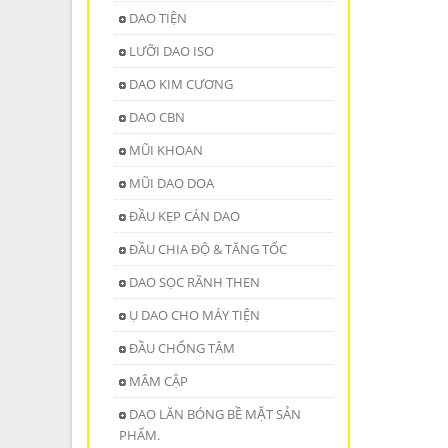
DAO TIỆN
LƯỠI DAO ISO
DAO KIM CƯƠNG
DAO CBN
MŨI KHOAN
MŨI DAO DOA
ĐẦU KẸP CÁN DAO
ĐẦU CHIA ĐỘ & TĂNG TỐC
DAO SỌC RÃNH THEN
Ụ DAO CHO MÁY TIỆN
ĐẦU CHỐNG TÂM
MÂM CẬP
DAO LĂN BÓNG BỀ MẶT SẢN
PHẨM.