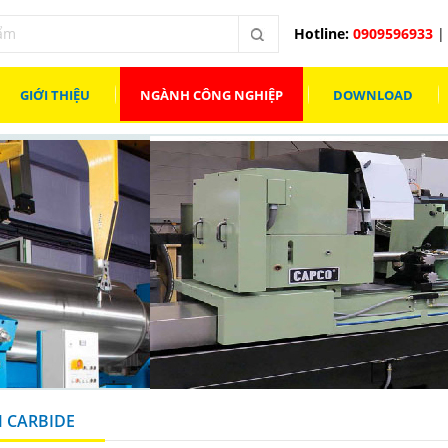
Hotline:
0909596933
| 
GIỚI THIỆU
NGÀNH CÔNG NGHIỆP
DOWNLOAD
 CARBIDE