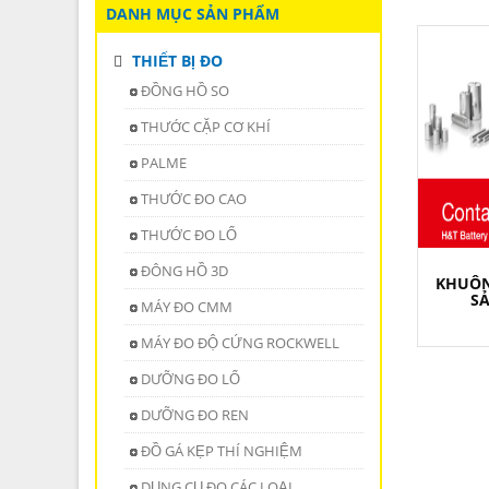
DANH MỤC SẢN PHẨM
THIẾT BỊ ĐO
ĐỒNG HỒ SO
THƯỚC CẶP CƠ KHÍ
PALME
THƯỚC ĐO CAO
THƯỚC ĐO LỔ
ĐÔNG HỒ 3D
KHUÔN
SẢ
MÁY ĐO CMM
MÁY ĐO ĐỘ CỨNG ROCKWELL
DƯỠNG ĐO LỔ
DƯỠNG ĐO REN
ĐỒ GÁ KẸP THÍ NGHIỆM
DỤNG CỤ ĐO CÁC LOẠI