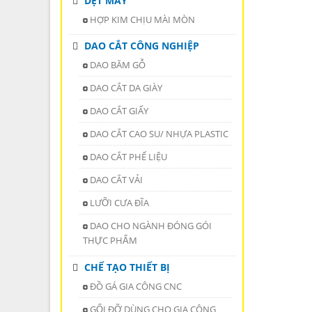
DỆT MAY
HỢP KIM CHỊU MÀI MÒN
DAO CẮT CÔNG NGHIỆP
DAO BĂM GỖ
DAO CẮT DA GIÀY
DAO CẮT GIẤY
DAO CẮT CAO SU/ NHỰA PLASTIC
DAO CẮT PHẾ LIỆU
DAO CẮT VẢI
LƯỠI CƯA ĐĨA
DAO CHO NGÀNH ĐÓNG GÓI
THỰC PHẨM
CHẾ TẠO THIẾT BỊ
ĐỒ GÁ GIA CÔNG CNC
GỐI ĐỠ DÙNG CHO GIA CÔNG