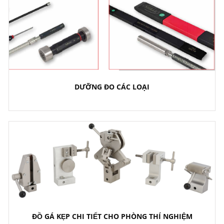
DƯỠNG ĐO CÁC LOẠI
ĐỒ GÁ KẸP CHI TIẾT CHO PHÒNG THÍ NGHIỆM