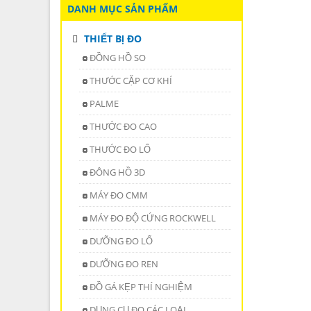
DANH MỤC SẢN PHẨM
THIẾT BỊ ĐO
ĐỒNG HỒ SO
THƯỚC CẶP CƠ KHÍ
PALME
THƯỚC ĐO CAO
THƯỚC ĐO LỔ
ĐÔNG HỒ 3D
MÁY ĐO CMM
MÁY ĐO ĐỘ CỨNG ROCKWELL
DƯỠNG ĐO LỔ
DƯỠNG ĐO REN
ĐỒ GÁ KẸP THÍ NGHIỆM
DỤNG CỤ ĐO CÁC LOẠI