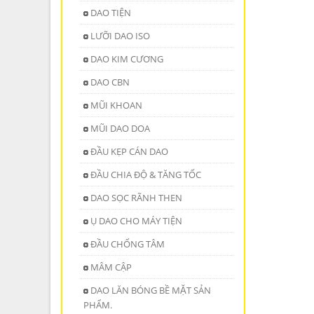
DAO TIỆN
LƯỠI DAO ISO
DAO KIM CƯƠNG
DAO CBN
MŨI KHOAN
MŨI DAO DOA
ĐẦU KẸP CÁN DAO
ĐẦU CHIA ĐỘ & TĂNG TỐC
DAO SỌC RÃNH THEN
Ụ DAO CHO MÁY TIỆN
ĐẦU CHỐNG TÂM
MÂM CẬP
DAO LĂN BÓNG BỀ MẶT SẢN
PHẨM.