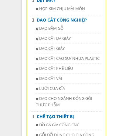
DỆT MAY
HỢP KIM CHỊU MÀI MÒN
DAO CẮT CÔNG NGHIỆP
DAO BĂM GỖ
DAO CẮT DA GIÀY
DAO CẮT GIẤY
DAO CẮT CAO SU/ NHỰA PLASTIC
DAO CẮT PHẾ LIỆU
DAO CẮT VẢI
LƯỠI CƯA ĐĨA
DAO CHO NGÀNH ĐÓNG GÓI
THỰC PHẨM
CHẾ TẠO THIẾT BỊ
ĐỒ GÁ GIA CÔNG CNC
GỐI ĐỠ DÙNG CHO GIA CÔNG